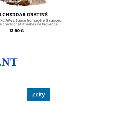
ENT
Zelty