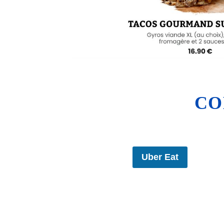
CO
Uber Eat