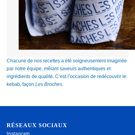
Chacune de nos recettes a été soigneusement imaginée
par notre équipe, mêlant saveurs authentiques et
ingrédients de qualité. C’est l’occasion de redécouvrir le
kebab, façon
Les Broches
.
RÉSEAUX SOCIAUX
Instagram